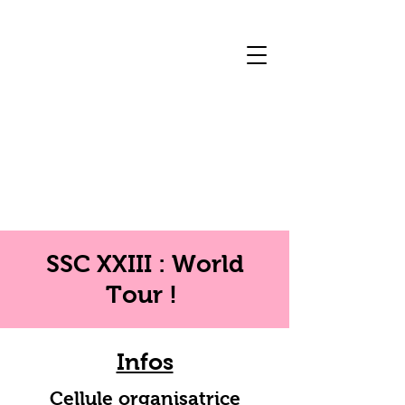
SSC XXIII : World
Tour !
Infos
Cellule organisatrice