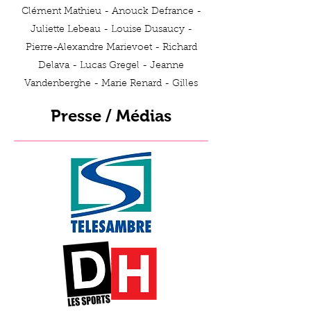
Clément Mathieu - Anouck Defrance -
Juliette Lebeau - Louise Dusaucy -
Pierre-Alexandre Marievoet - Richard
Delava - Lucas Gregel - Jeanne
Vandenberghe - Marie Renard - Gilles
Hamidouch - Mathilde Demoulin - Jean
Presse / Médias
Trivière - Tibor Paquet - Alexandre
Massaux - Maelle Bouillon - Justine
Chapeaux - Sylvain Chapeaux - Perrine
Lowette - Harold Tellier
Sections présentes
16TE,TO005,TO004,19TE,HE03,TH
001,HE3,TO001, HE21, 16TE, TE021,
TO007, TO005, TE004, TE004,